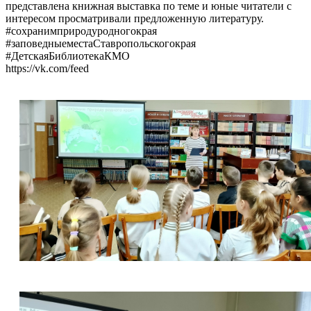
представлена книжная выставка по теме и юные читатели с
интересом просматривали предложенную литературу.
#сохранимприродуродногокрая
#заповедныеместаСтавропольскогокрая
#ДетскаяБиблиотекаКМО
https://vk.com/feed