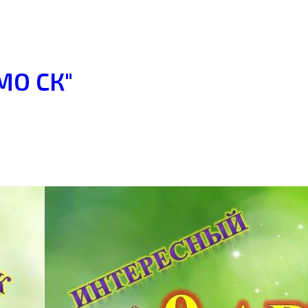
МО СК"