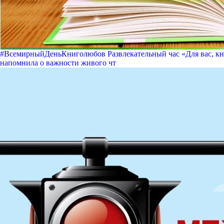
#ВсемирныйДеньКниголюбов Развлекательный час «Для вас, кн
напомнила о важности живого чт