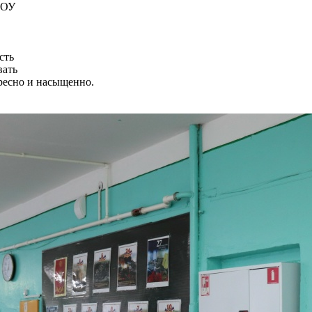
КОУ
сть
вать
ресно и насыщенно.