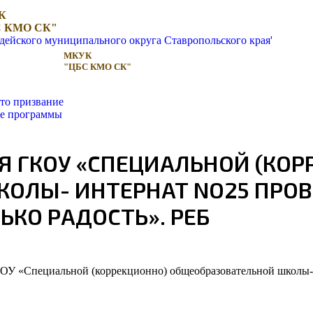
К
 КМО СК"
МКУК
"ЦБС КМО СК"
то призвание
ые программы
Я ГКОУ «СПЕЦИАЛЬНОЙ (КОР
ОЛЫ- ИНТЕРНАТ NO25 ПРО
ЬКО РАДОСТЬ». РЕБ
КОУ «Специальной (коррекционно) общеобразовательной школы-