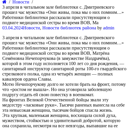
Новости
3 апреля в читальном зале библиотеки с. Дмитриевского
прошел час мужества «Они живы, пока мы о них помним…»
Работники библиотеки рассказали присутствующим о
подвиге медицинской сестры во время ВОВ, Ма
03.04.2024
Новости
,
Новости библиотек района
by
admin
3 апреля в читальном зале библиотеки с. Дмитриевского
прошел час мужества «Они живы, пока мы о них помним…»
Работники библиотеки рассказали присутствующим о
подвиге медицинской сестры во время ВОВ, Матрёна
Семёновна Нечепорчукова (в замужестве Наздрачёва),
которой в этом году исполняется 100 лет со дня рождения, —
санитарный инструктор санитарной роты 100-го гвардейского
стрелкового полка, одна из четырёх женщин — полных
кавалеров ордена Славы.
Мотю Нечипорчукову долго не хотели брать на фронт, потому
что «ростом не вышла». Но она уговорила заболевшую
подругу отдать ей свою повестку в военкомат.
На фронтах Великой Отечественной бойцы звали эту
медсестру «ласковые руки». Тысячи раненых вынесла на себе
эта невысокая женщина, тысячам бойцов спасла жизнь.
Эта хрупкая, маленькая женщина, восхищала силой духа,
мужеством, стойкостью и удивительной добротой, которую
она сохранила, несмотря на все невзгоды, выпавшие на ее