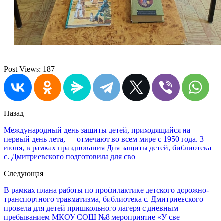
Post Views:
187
Назад
Международный день защиты детей, приходящийся на
первый день лета, — отмечают во всем мире с 1950 года. 3
июня, в рамках празднования Дня защиты детей, библиотека
с. Дмитриевского подготовила для сво
Следующая
В рамках плана работы по профилактике детского дорожно-
транспортного травматизма, библиотека с. Дмитриевского
провела для детей пришкольного лагеря с дневным
пребыванием МКОУ СОШ №8 мероприятие «У све