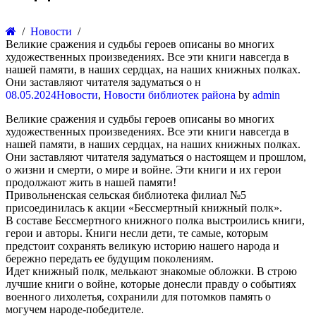
Новости
Великие сражения и судьбы героев описаны во многих
художественных произведениях. Все эти книги навсегда в
нашей памяти, в наших сердцах, на наших книжных полках.
Они заставляют читателя задуматься о н
08.05.2024
Новости
,
Новости библиотек района
by
admin
Великие сражения и судьбы героев описаны во многих
художественных произведениях. Все эти книги навсегда в
нашей памяти, в наших сердцах, на наших книжных полках.
Они заставляют читателя задуматься о настоящем и прошлом,
о жизни и смерти, о мире и войне. Эти книги и их герои
продолжают жить в нашей памяти!
Привольненская сельская библиотека филиал №5
присоединилась к акции «Бессмертный книжный полк».
В составе Бессмертного книжного полка выстроились книги,
герои и авторы. Книги несли дети, те самые, которым
предстоит сохранять великую историю нашего народа и
бережно передать ее будущим поколениям.
Идет книжный полк, мелькают знакомые обложки. В строю
лучшие книги о войне, которые донесли правду о событиях
военного лихолетья, сохранили для потомков память о
могучем народе-победителе.