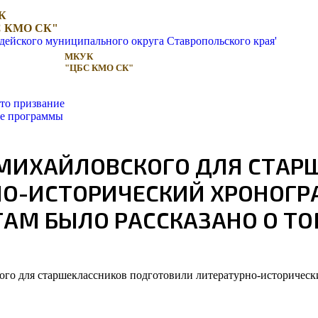
К
 КМО СК"
МКУК
"ЦБС КМО СК"
то призвание
ые программы
ОМИХАЙЛОВСКОГО ДЛЯ СТАР
О-ИСТОРИЧЕСКИЙ ХРОНОГР
АМ БЫЛО РАССКАЗАНО О ТО
ого для старшеклассников подготовили литературно-историчес