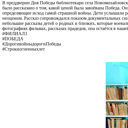
В преддверии Дня Победы библиотекари села Новомихайловск
было рассказано о том, какой ценой была завоёвана Победа. 
определяющие исход самой страшной войны. Дети услышали расс
неоценим. Рассказ сопровождался показом документальных сни
небольшие рассказы детей о родных и близких, которые воевали
фотографиях фильмах, рассказах прадедов, она остаётся в наше
#ФИЛИАЛ3
#ПОБЕДА
#ДорогивойныдорогиПобеды
#Строкиогненныхлет