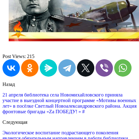
Post Views:
215
Назад
21 апреля библиотека села Новомихайловского приняла
участие в выездной концертной программе «Мотивы военных
лет» в посёлке Светлый Новоалександровского района. Акция
фронтовые бригады «Za ПОБЕДУ! » #
Следующая
Экологическое воспитание подрастающего поколения
является обязательным направлением в работе библиотеки.