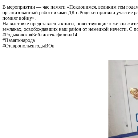
В мероприятии — час памяти «Поклонимся, великим тем годам
организованный​ работниками ДК с.Родыки приняли участие ра
помнят войну». ​
На выставке представлены книги, повествующие о жизни жител
земляках, освобождавших наш район от немецкой нечести.​ С 
#РодыковскаяБиблиотекафилиал14​
#Памятьнарода​
#СтавропольевгодыВОв