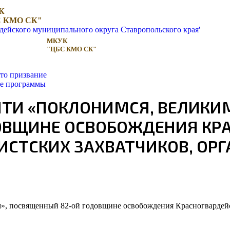
К
 КМО СК"
МКУК
"ЦБС КМО СК"
то призвание
ые программы
ТИ «ПОКЛОНИМСЯ, ВЕЛИКИМ
ОВЩИНЕ ОСВОБОЖДЕНИЯ КР
ИСТСКИХ ЗАХВАТЧИКОВ, ОР
», посвященный 82-ой годовщине освобождения Красногвардейск