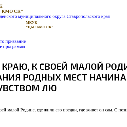
К
 КМО СК"
МКУК
"ЦБС КМО СК"
то призвание
ые программы
КРАЮ, К СВОЕЙ МАЛОЙ РОДИ
НАНИЯ РОДНЫХ МЕСТ НАЧИНА
ЧУВСТВОМ ЛЮ
ей малой Родине, где жили его предки, где живет он сам. С поз