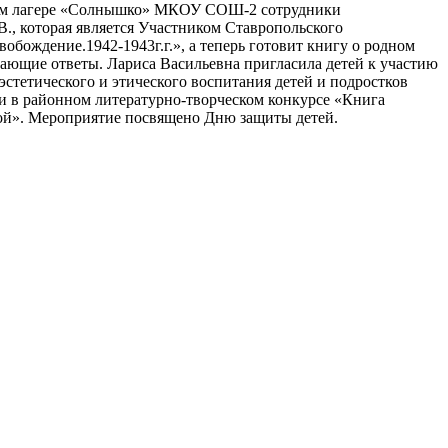
ьном лагере «Солнышко» МКОУ СОШ-2 сотрудники
В., которая является Участником Ставропольского
бождение.1942-1943г.г.», а теперь готовит книгу о родном
вающие ответы. Лариса Васильевна пригласила детей к участию
стетического и этического воспитания детей и подростков
ли в районном литературно-творческом конкурсе «Книга
кой». Мероприятие посвящено Дню защиты детей.