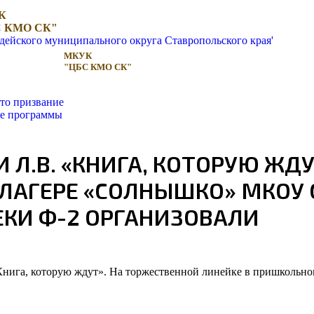
К
 КМО СК"
МКУК
"ЦБС КМО СК"
то призвание
ые программы
Л.В. «КНИГА, КОТОРУЮ ЖДУ
ЛАГЕРЕ «СОЛНЫШКО» МКОУ 
КИ Ф-2 ОРГАНИЗОВАЛИ
 «Книга, которую ждут». На торжественной линейке в пришкол