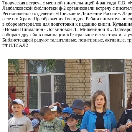
Творческая встреча с местной писательницей Франтиди Л.В.
Ладбалковской библиотеки ф-2 организовали встречу с писател
Регионального отделения «Поисковое Движение России». Лариса
селе и о Храме Преображения Господня. Ребята внимательно с
в сборе материалов для подготовки к изданию книги. Кульмина
«Новый Пигмалион» Логвиновой Л., Мишениной К., Лалазаровой
собирает друзей» в номинации «Театральное искусство» и за 
Библиотекарей радуют талантливые, позитивные, активные, т
#ФИЛИАЛ2