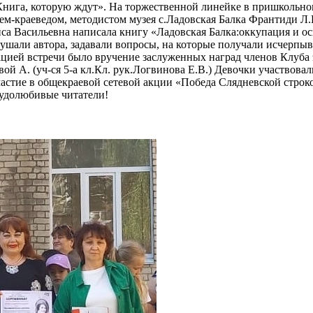
 «Книга, которую ждут». На торжественной линейке в пришкол
ем-краеведом, методистом музея с.Ладовская Балка Франтиди Л.
 Васильевна написала книгу «Ладовская Балка:оккупация и осво
лушали автора, задавали вопросы, на которые получали исчерпы
цией встречи было вручение заслуженных наград членов Клуба э
 А. (уч-ся 5-а кл.Кл. рук.Логвинова Е.В.) Девочки участвова
участие в общекраевой сетевой акции «Победа Слядневской стро
рудолюбивые читатели!