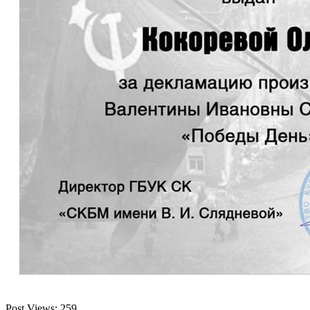
Post Views:
259