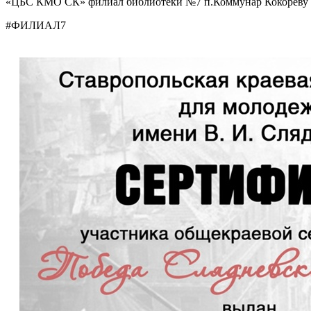
«ЦБС КМО СК» филиал библиотеки №7 п.Коммунар Кокореву 
#ФИЛИАЛ7