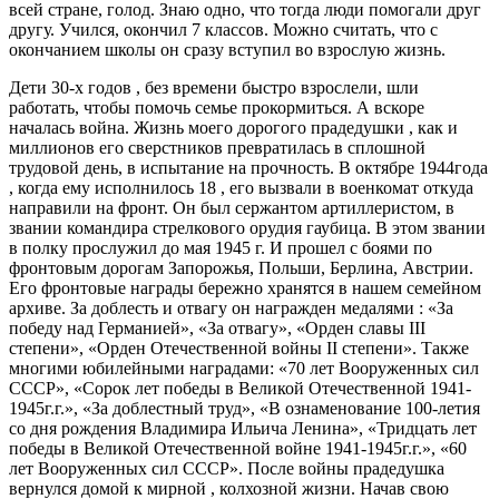
всей стране, голод. Знаю одно, что тогда люди помогали друг
другу. Учился, окончил 7 классов. Можно считать, что с
окончанием школы он сразу вступил во взрослую жизнь.
Дети 30-х годов , без времени быстро взрослели, шли
работать, чтобы помочь семье прокормиться. А вскоре
началась война. Жизнь моего дорогого прадедушки , как и
миллионов его сверстников превратилась в сплошной
трудовой день, в испытание на прочность. В октябре 1944года
, когда ему исполнилось 18 , его вызвали в военкомат откуда
направили на фронт. Он был сержантом артиллеристом, в
звании командира стрелкового орудия гаубица. В этом звании
в полку прослужил до мая 1945 г. И прошел с боями по
фронтовым дорогам Запорожья, Польши, Берлина, Австрии.
Его фронтовые награды бережно хранятся в нашем семейном
архиве. За доблесть и отвагу он награжден медалями : «За
победу над Германией», «За отвагу», «Орден славы III
степени», «Орден Отечественной войны II степени». Также
многими юбилейными наградами: «70 лет Вооруженных сил
СССР», «Сорок лет победы в Великой Отечественной 1941-
1945г.г.», «За доблестный труд», «В ознаменование 100-летия
со дня рождения Владимира Ильича Ленина», «Тридцать лет
победы в Великой Отечественной войне 1941-1945г.г.», «60
лет Вооруженных сил СССР». После войны прадедушка
вернулся домой к мирной , колхозной жизни. Начав свою