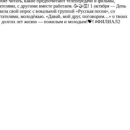
юбят читать, какие предпочитают телепередачи и фильмы,
елями, с другими вместе работаем. 🥳🤝👏! 1 октября — День
ла свой опрос с вокальной группой «Русская песня», со
итателями, молодёжью. «Давай, мой друг, поговорим…» о твоих
вья и долгих лет жизни — пожилым и молодым!💝! #ФИЛИАЛ2