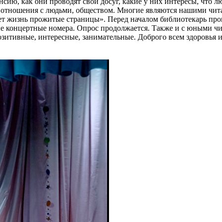
нсию, как они проводят свой досуг, какие у них интересы, что л
отношения с людьми, обществом. Многие являются нашими читат
 жизнь прожитые страницы». Перед началом библиотекарь прове
ые концертные номера. Опрос продолжается. Также и с юными ч
 позитивные, интересные, занимательные. Доброго всем здоро