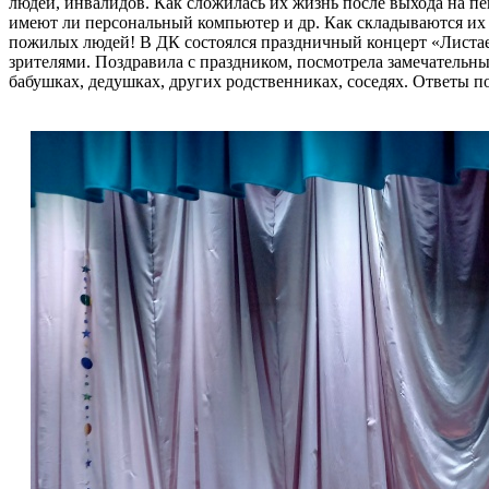
людей, инвалидов. Как сложилась их жизнь после выхода на пе
имеют ли персональный компьютер и др. Как складываются их 
пожилых людей! В ДК состоялся праздничный концерт «Листает
зрителями. Поздравила с праздником, посмотрела замечательн
бабушках, дедушках, других родственниках, соседях. Ответы