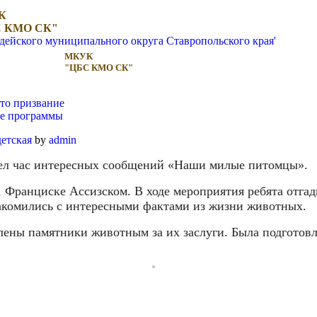
К
 КМО СК"
МКУК
"ЦБС КМО СК"
то призвание
ые программы
детская
by
admin
ел час интересных сообщений «Наши милые питомцы».
, Франциске Ассизском. В ходе мероприятия ребята отга
накомились с интересными фактами из жизни животных.
лены памятники животным за их заслуги. Была подготовл