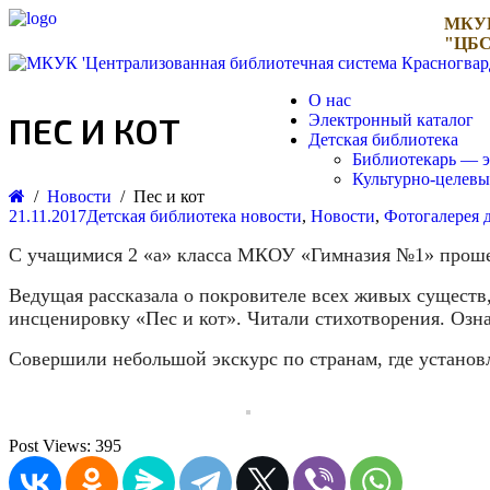
МКУ
"ЦБС
О нас
ПЕС И КОТ
Электронный каталог
Детская библиотека
Библиотекарь — э
Культурно-целев
Новости
Пес и кот
21.11.2017
Детская библиотека новости
,
Новости
,
Фотогалерея 
С учащимися 2 «а» класса МКОУ «Гимназия №1» прош
Ведущая рассказала о покровителе всех живых существ
инсценировку «Пес и кот». Читали стихотворения. Оз
Совершили небольшой экскурс по странам, где установ
Post Views:
395