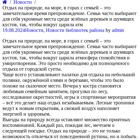
Новости
Отдых на природе, на море, в горах с семьей – это
замечательное время препровождение. Семьи часто выбирают
для себя укромные места среди зелёных деревьев и шумящих
кустов, так, чтобы вокруг царила атм
19.08.2024
Новости
,
Новости библиотек района
by
admin
Отдых на природе, на море, в горах с семьей – это
замечательное время препровождение. Семьи часто выбирают
для себя укромные места среди зелёных деревьев и шумящих
кустов, так, чтобы вокруг царила атмосфера спокойствия и
умиротворения. Это просто необходимо для полноценного
отдыха от городской суеты.
Чаще всего устанавливают палатки для отдыха на небольшой
полянке, окружённой елями и берёзами, чтобы это было
похоже на сказочное место. Вечера у костра становятся
любимым семейным занятием, прогулки по лесу,
исследование окрестностей, игры и спортивные мероприятия
– всё это делает наш отдых незабываемым. Лесные тропинки
ведут к новым открытиям, а свежий воздух наполняет
энергией и здоровьем.
Выезды на природу всегда оставляют множество приятных
воспоминаний. Каждый раз, покидая лес, мечтаем о
следующей поездке. Отдых на природе – это не только
возможность отвлечься от повседневной рутины, но и побыть