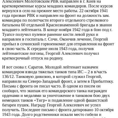
Алексеевич Молотовским РВК направлен в г. Киев на
кратковременные курсы младших командиров. После курсов
вернулся в село на прежнее место работы. 22 октября 1941
года призван РВК и направлен на фронт на должность зам.
командира по политчасти второго отдельного стрелкового
батальона 60 отдельной Краснознаменной бригады в звании
младшего лейтенанта. В конце ноября 1942 года в бою под г.
Туапсе получил пулевое ранение кисти левой руки и
направлен в госпиталь г. Сочи. Окончив лечение, Георгий
прибыл в сочинский горвоенкомат для отправления на фронт
в свою часть. К середине июля 1943 года, получив
лейтенантские погоны, Георгий Алексеевич получил
краткосрочный отпуск на родину.
И вот снова г. Саратов. Молодой лейтенант назначен
командиром взвода тяжелых танков типа ИС – 2 в в/часть
136/12. Танковую дивизию, в которой служил Георгий,
направили на Северо-Западный фронт, а затем в Прибалтику.
Письма с фронта он писал часто. В одном из писем он
сообщил, что экипаж его командирского танка награжден
орденами и медалями за уничтожение в танковом бою двух
немецких танков «Тигр» и подавление одной фашистской
батареи пушек. Награду Георгий Алексеевич не успел
получить. Последнее письмо с фронта датировано 10 октября
1943 года. Долго родственники искали место гибели и