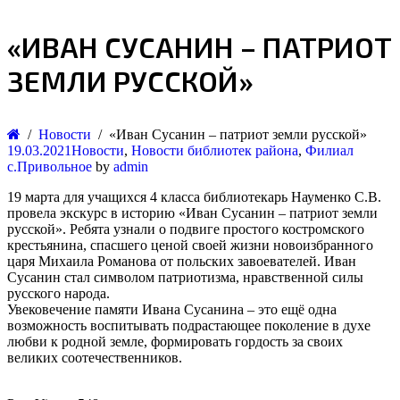
«ИВАН СУСАНИН – ПАТРИОТ
ЗЕМЛИ РУССКОЙ»
Новости
«Иван Сусанин – патриот земли русской»
19.03.2021
Новости
,
Новости библиотек района
,
Филиал
с.Привольное
by
admin
19 марта для учащихся 4 класса библиотекарь Науменко С.В.
провела экскурс в историю «Иван Сусанин – патриот земли
русской». Ребята узнали о подвиге простого костромского
крестьянина, спасшего ценой своей жизни новоизбранного
царя Михаила Романова от польских завоевателей. Иван
Сусанин стал символом патриотизма, нравственной силы
русского народа.
Увековечение памяти Ивана Сусанина – это ещё одна
возможность воспитывать подрастающее поколение в духе
любви к родной земле, формировать гордость за своих
великих соотечественников.