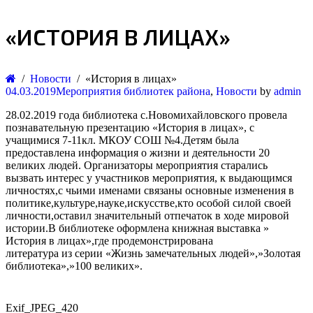
«ИСТОРИЯ В ЛИЦАХ»
Новости
«История в лицах»
04.03.2019
Мероприятия библиотек района
,
Новости
by
admin
28.02.2019 года библиотека с.Новомихайловского провела
познавательную презентацию «История в лицах», с
учащимися 7-11кл. МКОУ СОШ №4.Детям была
предоставлена информация о жизни и деятельности 20
великих людей. Организаторы мероприятия старались
вызвать интерес у участников мероприятия, к выдающимся
личностях,с чьими именами связаны основные изменения в
политике,культуре,науке,искусстве,кто особой силой своей
личности,оставил значительный отпечаток в ходе мировой
истории.В библиотеке оформлена книжная выставка »
История в лицах»,где продемонстрирована
литература из серии «Жизнь замечательных людей»,»Золотая
библиотека»,»100 великих».
Exif_JPEG_420