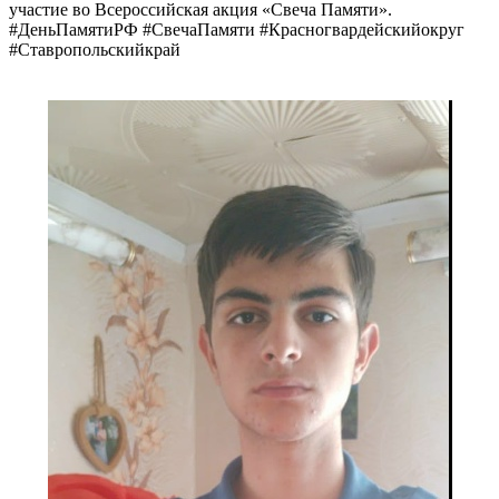
участие во Всероссийская акция «Свеча Памяти».
#ДеньПамятиРФ #СвечаПамяти #Красногвардейскийокруг
#Ставропольскийкрай