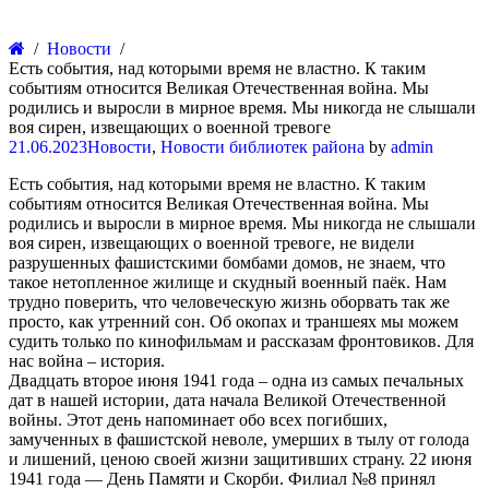
Новости
Есть события, над которыми время не властно. К таким
событиям относится Великая Отечественная война. Мы
родились и выросли в мирное время. Мы никогда не слышали
воя сирен, извещающих о военной тревоге
21.06.2023
Новости
,
Новости библиотек района
by
admin
Есть события, над которыми время не властно. К таким
событиям относится Великая Отечественная война. Мы
родились и выросли в мирное время. Мы никогда не слышали
воя сирен, извещающих о военной тревоге, не видели
разрушенных фашистскими бомбами домов, не знаем, что
такое нетопленное жилище и скудный военный паёк. Нам
трудно поверить, что человеческую жизнь оборвать так же
просто, как утренний сон. Об окопах и траншеях мы можем
судить только по кинофильмам и рассказам фронтовиков. Для
нас война – история.
Двадцать второе июня 1941 года – одна из самых печальных
дат в нашей истории, дата начала Великой Отечественной
войны. Этот день напоминает обо всех погибших,
замученных в фашистской неволе, умерших в тылу от голода
и лишений, ценою своей жизни защитивших страну. 22 июня
1941 года — День Памяти и Скорби. Филиал №8 принял