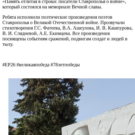
«Память отлитая в строки: писатели Ставрополья о войне»,
который состоялся на мемориале Вечной славы.
Ребята исполнили поэтические произведения поэтов
Ставрополья о Великой Отечественной войне. Прозвучали
стихотворения Г.С. Фатеева, В.А. Ашеулова, И. В. Кашпурова,
В. И. Слядневой, А.Е. Екимцева. Все произведения
посвящены событиям сражений, подвигам солдат и людей в
тылу.
#ЕР26​ #великаяпобеда​ #78летпобеды