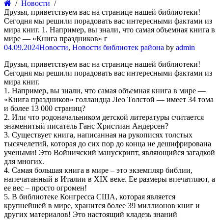
Новости
Друзья, приветствуем вас на странице нашей библиотеки!
Сегодня мы решили порадовать вас интересными фактами из
мира книг. 1. Например, вы знали, что самая объемная книга в
мире — «Книга праздников» г
04.09.2024
Новости
,
Новости библиотек района
by
admin
Друзья, приветствуем вас на странице нашей библиотеки!
Сегодня мы решили порадовать вас интересными фактами из
мира книг.
1. Например, вы знали, что самая объемная книга в мире —
«Книга праздников» голландца Лео Толстой — имеет 34 тома
и более 13 000 страниц?
2. Или что родоначальником детской литературы считается
знаменитый писатель Ганс Христиан Андерсен?
3. Существует книга, написанная на рукописях толстых
тысячелетий, которая до сих пор до конца не дешифрирована
учеными! Это Войничский манускрипт, являющийся загадкой
для многих.
4. Самая большая книга в мире – это экземпляр библии,
напечатанный в Италии в XIX веке. Ее размеры впечатляют, а
ее вес – просто огромен!
5. В библиотеке Конгресса США, которая является
крупнейшей в мире, хранится более 39 миллионов книг и
других материалов! Это настоящий кладезь знаний