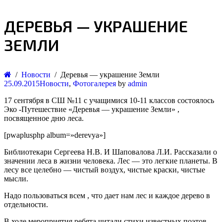
ДЕРЕВЬЯ — УКРАШЕНИЕ
ЗЕМЛИ
Новости
Деревья — украшение Земли
25.09.2015
Новости
,
Фотогалерея
by
admin
17 сентября в СШ №11 с учащимися 10-11 классов состоялось
Эко -Путешествие «Деревья — украшение Земли» ,
посвященное дню леса.
[pwaplusphp album=»derevya»]
Библиотекари Сергеева Н.В. И Шаповалова Л.И. Рассказали о
значении леса в жизни человека. Лес — это легкие планеты. В
лесу все целебно — чистый воздух, чистые краски, чистые
мысли.
Надо пользоваться всем , что дает нам лес и каждое дерево в
отдельности.
В ходе мероприятия ребята читали стихи известных поэтов —