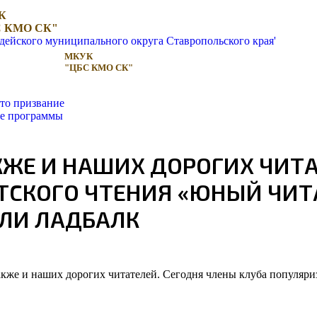
К
 КМО СК"
МКУК
"ЦБС КМО СК"
то призвание
ые программы
КЖЕ И НАШИХ ДОРОГИХ ЧИТА
СКОГО ЧТЕНИЯ «ЮНЫЙ ЧИТАТ
ИЛИ ЛАДБАЛК
кже и наших дорогих читателей. Сегодня члены клуба популяриз