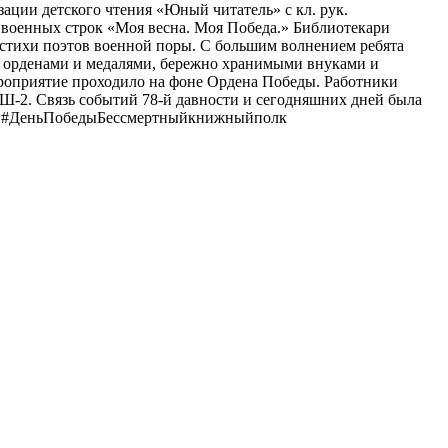
ации детского чтения «Юный читатель» с кл. рук.
военных строк «Моя весна. Моя Победа.» Библиотекари
и стихи поэтов военной поры. С большим волнением ребята
с орденами и медалями, бережно хранимыми внуками и
роприятие проходило на фоне Ордена Победы. Работники
-2. Связь событий 78-й давности и сегодняшних дней была
ды #ДеньПобедыБессмертныйкнижныйполк