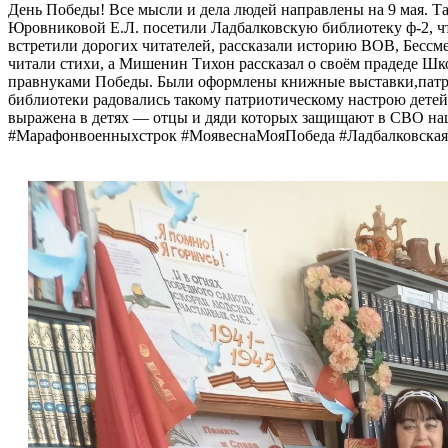
День Победы! Все мысли и дела людей направлены на 9 мая. Та
Юровниковой Е.Л. посетили Ладбалковскую библиотеку ф-2, 
встретили дорогих читателей, рассказали историю ВОВ, Бессм
читали стихи, а Мишенин Тихон рассказал о своём прадеде Ш
правнуками Победы. Были оформлены книжные выставки,патрио
библиотеки радовались такому патриотическому настрою дет
выражена в детях — отцы и дяди которых защищают в СВО
#Марафонвоенныхстрок #МоявеснаМояПобеда #Ладбалковская