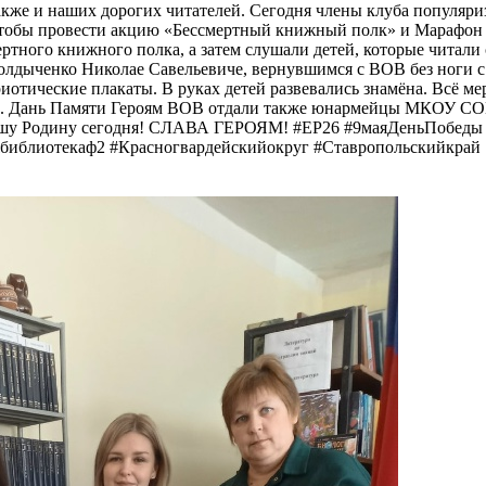
кже и наших дорогих читателей. Сегодня члены клуба популяриз
чтобы провести акцию «Бессмертный книжный полк» и Марафон 
ертного книжного полка, а затем слушали детей, которые читал
колдыченко Николае Савельевиче, вернувшимся с ВОВ без ноги 
тические плакаты. В руках детей развевались знамёна. Всё ме
ей. Дань Памяти Героям ВОВ отдали также юнармейцы МКОУ СОШ
 нашу Родину сегодня! СЛАВА ГЕРОЯМ! #ЕР26 #9маяДеньПобе
библиотекаф2 #Красногвардейскийокруг #Ставропольскийкрай