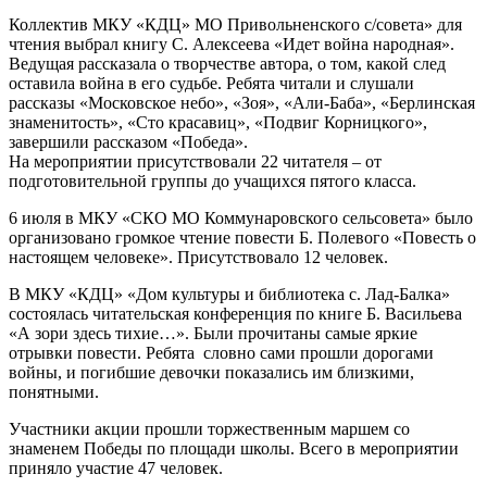
Коллектив МКУ «КДЦ» МО Привольненского с/совета» для
чтения выбрал книгу С. Алексеева «Идет война народная».
Ведущая рассказала о творчестве автора, о том, какой след
оставила война в его судьбе. Ребята читали и слушали
рассказы «Московское небо», «Зоя», «Али-Баба», «Берлинская
знаменитость», «Сто красавиц», «Подвиг Корницкого»,
завершили рассказом «Победа».
На мероприятии присутствовали 22 читателя – от
подготовительной группы до учащихся пятого класса.
6 июля в МКУ «СКО МО Коммунаровского сельсовета» было
организовано громкое чтение повести Б. Полевого «Повесть о
настоящем человеке». Присутствовало 12 человек.
В МКУ «КДЦ» «Дом культуры и библиотека с. Лад-Балка»
состоялась читательская конференция по книге Б. Васильева
«А зори здесь тихие…». Были прочитаны самые яркие
отрывки повести. Ребята словно сами прошли дорогами
войны, и погибшие девочки показались им близкими,
понятными.
Участники акции прошли торжественным маршем со
знаменем Победы по площади школы. Всего в мероприятии
приняло участие 47 человек.