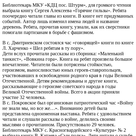
Библиотекарь МКУ «КДЦ пос. Штурм», для громкого чтения
выбрала книгу Сергея Алексеева «Горячие гильзы». Ребята
поочередно читали главы из книги. В книге нет придуманных
событий. Автор лишь изменил имена людей и название
деревень. Ребята, прочитав книгу, узнали, как их сверстники
помогали партизанам в борьбе с фашизмом.
В с. Дмитриевском состоялся час «говорящей» книги по книге
Л. Харченко « Шел ребятам в ту пору».
Дети вслух прочитали рассказы из сборника: «Маленький
танкист», «Вовкина гора». Книга на ребят произвела большое
впечатление. Читатели были потрясены стойкостью,
героизмом, выносливостью юных героев-ставропольцев,
участвовавших в освобождении родного края в годы Великой
Отечественной. Детям рекомендованы и другие книги,
рассказывающие о героизме советского народа в годы
Великой Отечественной войны. Всего в акции приняли
участие 32 человека.
В с. Покровское был организован патриотический час «Войну
не знали мы, но все же…». Вниманию детей была
представлена одноименная выставка. Ребята с удовольствием
читали и слушали рассказы о войне, делились своими
мыслями о прочитанном. Присутствовало 29 человек.
Библиотекарь МКУ с. Красногвардейского «Культура» № 2
выбрала книгу В. Катаева «Сын полка». Дети читали о судьбе