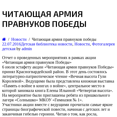
ЧИТАЮЩАЯ АРМИЯ
ПРАВНУКОВ ПОБЕДЫ
Новости
Читающая армия правнуков победы
22.07.2016
Детская библиотека новости
,
Новости
,
Фотогалерея
детская
by
admin
Отчет о проведенных мероприятиях в рамках акции
«Читающая армия правнуков Победы»
6 июля эстафету акции «Читающая армия правнуков Победы»
принял Красногвардейский район. В этот день состоялось
литературно-патриотическое чтение «Вечная высота Гули
Королевой». Ведущими была представлена книжная выставка
«Память о войне в книгах о войне», центральное место в
которой занимала книга Елены Ильиной «Четвертая высота».
На мероприятие были приглашены ребята из пришкольного
лагеря «Солнышко» МКОУ «Гимназия № 1».
Участники акции вместе с ведущими прочитали самые яркие
страницы биографической повести, начиная с детских лет и
заканчивая гибелью героини. Читая о том, как росла,