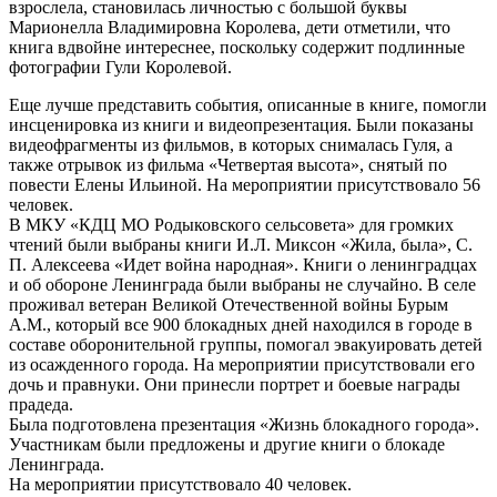
взрослела, становилась личностью с большой буквы
Марионелла Владимировна Королева, дети отметили, что
книга вдвойне интереснее, поскольку содержит подлинные
фотографии Гули Королевой.
Еще лучше представить события, описанные в книге, помогли
инсценировка из книги и видеопрезентация. Были показаны
видеофрагменты из фильмов, в которых снималась Гуля, а
также отрывок из фильма «Четвертая высота», снятый по
повести Елены Ильиной. На мероприятии присутствовало 56
человек.
В МКУ «КДЦ МО Родыковского сельсовета» для громких
чтений были выбраны книги И.Л. Миксон «Жила, была», С.
П. Алексеева «Идет война народная». Книги о ленинградцах
и об обороне Ленинграда были выбраны не случайно. В селе
проживал ветеран Великой Отечественной войны Бурым
А.М., который все 900 блокадных дней находился в городе в
составе оборонительной группы, помогал эвакуировать детей
из осажденного города. На мероприятии присутствовали его
дочь и правнуки. Они принесли портрет и боевые награды
прадеда.
Была подготовлена презентация «Жизнь блокадного города».
Участникам были предложены и другие книги о блокаде
Ленинграда.
На мероприятии присутствовало 40 человек.