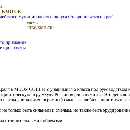
К
 КМО СК"
МКУК
"ЦБС КМО СК"
то призвание
ые программы
евраля в МКОУ СОШ 11 с учащимися 6 класса под руководством 
атриотическую игру «Буду России верно служить». Это день вои
что в этом дне заложен огромный смысл — любить, почитать и за
т не только быть сильным и смелым, но также быть эрудированн
ны отличительными эмблемами.