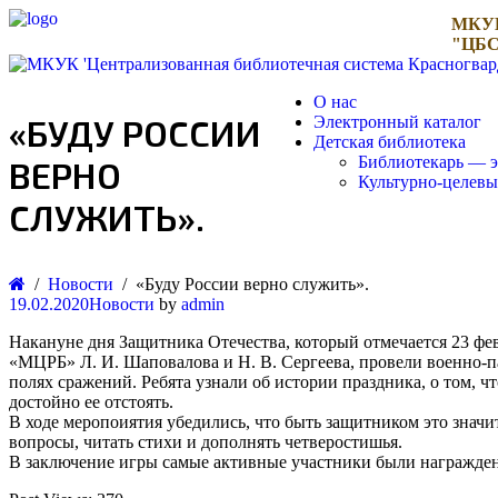
МКУ
"ЦБС
О нас
«БУДУ РОССИИ
Электронный каталог
Детская библиотека
Библиотекарь — э
ВЕРНО
Культурно-целев
СЛУЖИТЬ».
Новости
«Буду России верно служить».
19.02.2020
Новости
by
admin
Накануне дня Защитника Отечества, который отмечается 23 ф
«МЦРБ» Л. И. Шаповалова и Н. В. Сергеева, провели военно-п
полях сражений. Ребята узнали об истории праздника, о том, 
достойно ее отстоять.
В ходе меропоиятия убедились, что быть защитником это значи
вопросы, читать стихи и дополнять четверостишья.
В заключение игры самые активные участники были награжде