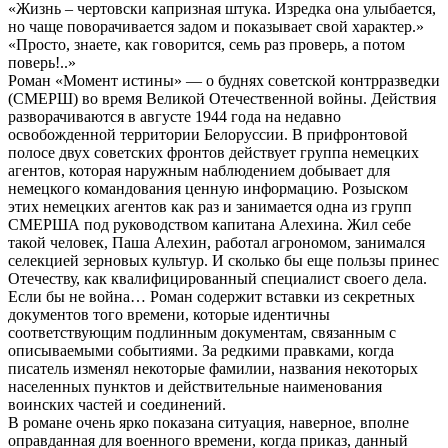
«Жизнь – чертовски капризная штука. Изредка она улыбается,
но чаще поворачивается задом и показывает свой характер.»
«Просто, знаете, как говорится, семь раз проверь, а потом
поверь!..»
Роман «Момент истины» — о буднях советской контрразведки
(СМЕРШ) во время Великой Отечественной войны. Действия
разворачиваются в августе 1944 года на недавно
освобожденной территории Белоруссии. В прифронтовой
полосе двух советских фронтов действует группа немецких
агентов, которая наружным наблюдением добывает для
немецкого командования ценную информацию. Розыском
этих немецких агентов как раз и занимается одна из групп
СМЕРША под руководством капитана Алехина. Жил себе
такой человек, Паша Алехин, работал агрономом, занимался
селекцией зерновых культур. И сколько бы еще пользы принес
Отечеству, как квалифицированный специалист своего дела.
Если бы не война… Роман содержит вставки из секретных
документов того времени, которые идентичны
соответствующим подлинным документам, связанным с
описываемыми событиями. За редкими правками, когда
писатель изменял некоторые фамилии, названия некоторых
населенных пунктов и действительные наименования
воинских частей и соединений.
В романе очень ярко показана ситуация, наверное, вполне
оправданная для военного времени, когда приказ, данный