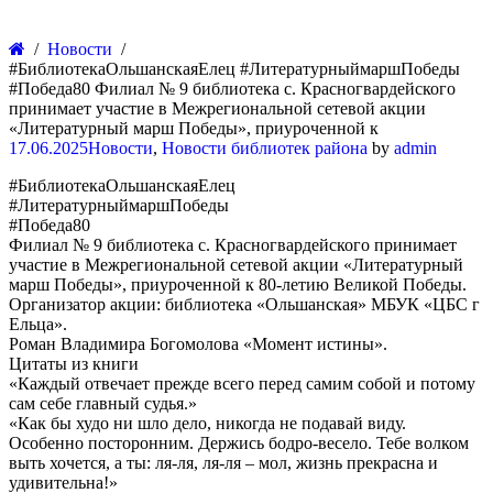
Новости
#БиблиотекаОльшанскаяЕлец #ЛитературныймаршПобеды
#Победа80 Филиал № 9 библиотека с. Красногвардейского
принимает участие в Межрегиональной сетевой акции
«Литературный марш Победы», приуроченной к
17.06.2025
Новости
,
Новости библиотек района
by
admin
#БиблиотекаОльшанскаяЕлец
#ЛитературныймаршПобеды
#Победа80
Филиал № 9 библиотека с. Красногвардейского принимает
участие в Межрегиональной сетевой акции «Литературный
марш Победы», приуроченной к 80-летию Великой Победы.
Организатор акции: библиотека «Ольшанская» МБУК «ЦБС г
Ельца».
Роман Владимира Богомолова «Момент истины».
Цитаты из книги
«Каждый отвечает прежде всего перед самим собой и потому
сам себе главный судья.»
«Как бы худо ни шло дело, никогда не подавай виду.
Особенно посторонним. Держись бодро-весело. Тебе волком
выть хочется, а ты: ля-ля, ля-ля – мол, жизнь прекрасна и
удивительна!»