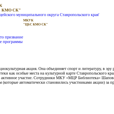
К
 КМО СК"
МКУК
"ЦБС КМО СК"
то призвание
ые программы
иокультурная акция. Она объединяет спорт и литературу, в эру
еки как особые места на культурной карте Ставропольского кра
активное участие. Сотрудники МКУ «МЦР Библиотека» Шаповало
 (которые автоматически становились участниками акции) за пр