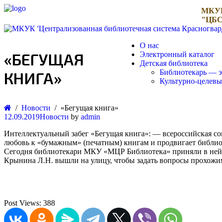
МКУ
"ЦБС
О нас
«БЕГУЩАЯ
Электронный каталог
Детская библиотека
Библиотекарь — э
КНИГА»
Культурно-целев
Новости
«Бегущая книга»
12.09.2019
Новости
by
admin
Интеллектуальный забег «Бегущая книга»: — всероссийская соц
любовь к «бумажным» (печатным) книгам и продвигает библиот
Сегодня библиотекари МКУ «МЦР Библиотека» приняли в ней 
Крынина Л.Н. вышли на улицу, чтобы задать вопросы прохожим
Post Views:
388