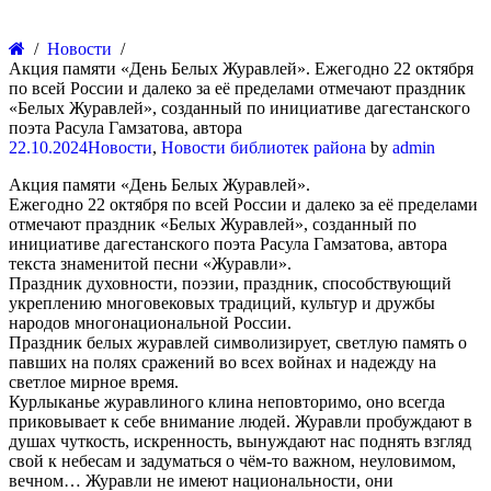
Новости
Акция памяти «День Белых Журавлей». Ежегодно 22 октября
по всей России и далеко за её пределами отмечают праздник
«Белых Журавлей», созданный по инициативе дагестанского
поэта Расула Гамзатова, автора
22.10.2024
Новости
,
Новости библиотек района
by
admin
Акция памяти «День Белых Журавлей».
Ежегодно 22 октября по всей России и далеко за её пределами
отмечают праздник «Белых Журавлей», созданный по
инициативе дагестанского поэта Расула Гамзатова, автора
текста знаменитой песни «Журавли».
Праздник духовности, поэзии, праздник, способствующий
укреплению многовековых традиций, культур и дружбы
народов многонациональной России.
Праздник белых журавлей символизирует, светлую память о
павших на полях сражений во всех войнах и надежду на
светлое мирное время.
Курлыканье журавлиного клина неповторимо, оно всегда
приковывает к себе внимание людей. Журавли пробуждают в
душах чуткость, искренность, вынуждают нас поднять взгляд
свой к небесам и задуматься о чём-то важном, неуловимом,
вечном… Журавли не имеют национальности, они