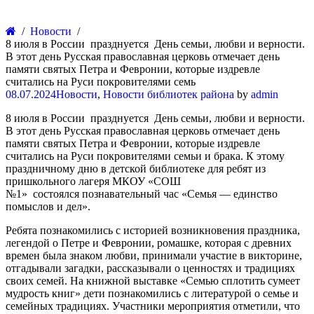
Новости
8 июля в России празднуется День семьи, любви и верности.
В этот день Русская православная церковь отмечает день
памяти святых Петра и Февронии, которые издревле
считались на Руси покровителями семь
08.07.2024
Новости
,
Новости библиотек района
by
admin
8 июля в России празднуется День семьи, любви и верности.
В этот день Русская православная церковь отмечает день
памяти святых Петра и Февронии, которые издревле
считались на Руси покровителями семьи и брака. К этому
праздничному дню в детской библиотеке для ребят из
пришкольного лагеря МКОУ «СОШ
№1» состоялся познавательный час «Семья — единство
помыслов и дел».
Ребята познакомились с историей возникновения праздника,
легендой о Петре и Февронии, ромашке, которая с древних
времен была знаком любви, принимали участие в викторине,
отгадывали загадки, рассказывали о ценностях и традициях
своих семей. На книжной выставке «Семью сплотить сумеет
мудрость книг» дети познакомились с литературой о семье и
семейных традициях. Участники мероприятия отметили, что