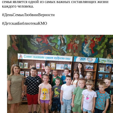
семья является одной из самых важных составляющих жизни
каждого человека.
#ДеньСемьиЛюбвииВерности
#ДетскаяБиблиотекаКМО