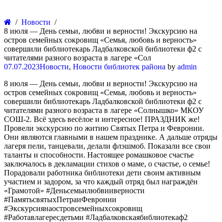
Новости
8 июля — День семьи, любви и верности! Экскурсию на
остров семейных сокровищ «Семья, любовь и верность»
совершили библиотекарь Ладбалковской библиотеки ф2 с
читателями разного возраста в лагере «Сол
07.07.2023
Новости
,
Новости библиотек района
by
admin
8 июля — День семьи, любви и верности! Экскурсию на
остров семейных сокровищ «Семья, любовь и верность»
совершили библиотекарь Ладбалковской библиотеки ф2 с
читателями разного возраста в лагере «Солнышко» МКОУ
СОШ-2. Всё здесь весёлое и интересное! ПРАЗДНИК же!
Провели экскурсию по житию Святых Петра и Февронии.
Они являются главными в нашем празднике. А дальше отряды
лагеря пели, танцевали, делали флэшмоб. Показали все свои
таланты и способности. Настоящее ромашковое счастье
заключалось в декламации стихов о маме, о счастье, о семье!
Порадовали работника библиотеки дети своим активным
участием и задором, за что каждый отряд был награждён
«Грамотой» #Деньсемьилюбвииверности
#ПамятьсвятыхПетраиФевронии
#Экскурсиянаостровсемейныхсокровищ
#Работавлагересдетьми #Ладбалковскаябиблиотекаф2