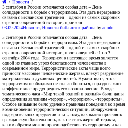
Новости
3 сентября в России отмечается особая дата – День
солидарности в борьбе с терроризмом. Эта дата неразрывно
связана с Бесланской трагедией – одной из самых скорбных
страниц современной истории, произош
03.09.2024
Новости
,
Новости библиотек района
by
admin
3 сентября в России отмечается особая дата – День
солидарности в борьбе с терроризмом. Эта дата неразрывно
связана с Бесланской трагедией – одной из самых скорбных
страниц современной истории, произошедшей с 1 по 3
сентября 2004 года. Терроризм в настоящее время является
одной из главных угроз безопасности человечества в
современном мире. Террористические акты чаще всего
приносят массовые человеческие жертвы, влекут разрушение
материальных и духовных ценностей. Нужно знать, что с
терроризмом необходимо не только бороться, гораздо важнее
и эффективнее предупредить его возникновение. В ходе
тематического часа «Мир такой родной и разный» были даны
определения явлениям «террор», «терроризм», «террористы».
Особое внимание было уделено правилам поведения во время
возникновения террористической ситуации, обнаружения
подозрительных предметов и т.п., тому, как важно проявлять
гражданскую бдительность, как не стать жертвой теракта,
каким образом можно противодействовать терроризму и как