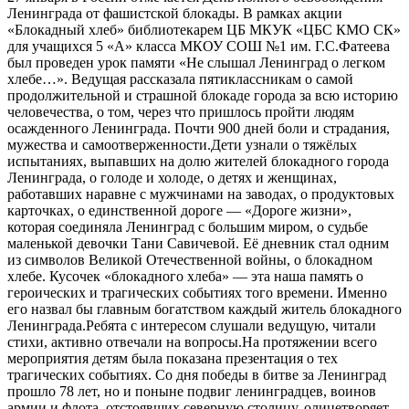
Ленинграда от фашистской блокады. В рамках акции
«Блокадный хлеб» библиотекарем ЦБ МКУК «ЦБС КМО СК»
для учащихся 5 «А» класса МКОУ СОШ №1 им. Г.С.Фатеева
был проведен урок памяти «Не слышал Ленинград о легком
хлебе…». Ведущая рассказала пятиклассникам о самой
продолжительной и страшной блокаде города за всю историю
человечества, о том, через что пришлось пройти людям
осажденного Ленинграда. Почти 900 дней боли и страдания,
мужества и самоотверженности.Дети узнали о тяжёлых
испытаниях, выпавших на долю жителей блокадного города
Ленинграда, о голоде и холоде, о детях и женщинах,
работавших наравне с мужчинами на заводах, о продуктовых
карточках, о единственной дороге — «Дороге жизни»,
которая соединяла Ленинград с большим миром, о судьбе
маленькой девочки Тани Савичевой. Её дневник стал одним
из символов Великой Отечественной войны, о блокадном
хлебе. Кусочек «блокадного хлеба» — эта наша память о
героических и трагических событиях того времени. Именно
его назвал бы главным богатством каждый житель блокадного
Ленинграда.Ребята с интересом слушали ведущую, читали
стихи, активно отвечали на вопросы.На протяжении всего
мероприятия детям была показана презентация о тех
трагических событиях. Со дня победы в битве за Ленинград
прошло 78 лет, но и поныне подвиг ленинградцев, воинов
армии и флота, отстоявших северную столицу, олицетворяет