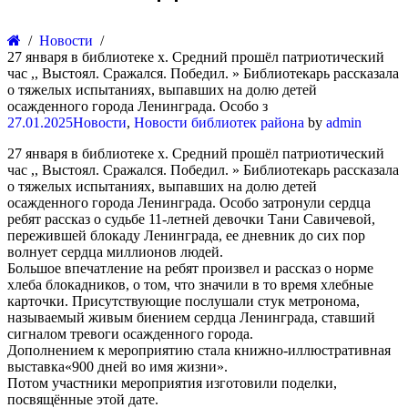
Новости
27 января в библиотеке х. Средний прошёл патриотический
час ,, Выстоял. Сражался. Победил. » Библиотекарь рассказала
о тяжелых испытаниях, выпавших на долю детей
осажденного города Ленинграда. Особо з
27.01.2025
Новости
,
Новости библиотек района
by
admin
27 января в библиотеке х. Средний прошёл патриотический
час ,, Выстоял. Сражался. Победил. » Библиотекарь рассказала
о тяжелых испытаниях, выпавших на долю детей
осажденного города Ленинграда. Особо затронули сердца
ребят рассказ о судьбе 11-летней девочки Тани Савичевой,
пережившей блокаду Ленинграда, ее дневник до сих пор
волнует сердца миллионов людей.
Большое впечатление на ребят произвел и рассказ о норме
хлеба блокадников, о том, что значили в то время хлебные
карточки. Присутствующие послушали стук метронома,
называемый живым биением сердца Ленинграда, ставший
сигналом тревоги осажденного города.
Дополнением к мероприятию стала книжно-иллюстративная
выставка«900 дней во имя жизни».
Потом участники мероприятия изготовили поделки,
посвящённые этой дате.