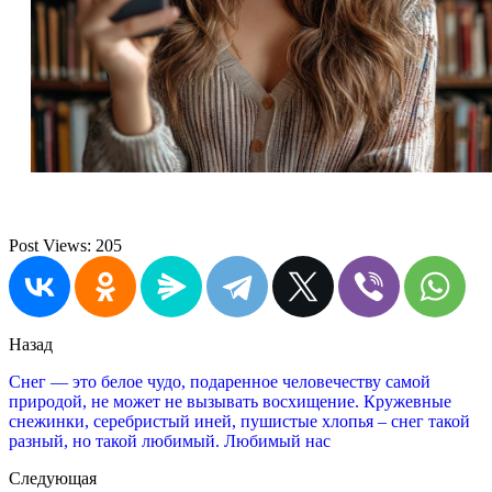
Post Views:
205
Назад
Снег — это белое чудо, подаренное человечеству самой
природой, не может не вызывать восхищение. Кружевные
снежинки, серебристый иней, пушистые хлопья – снег такой
разный, но такой любимый. Любимый нас
Следующая