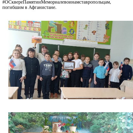
#ОСквереПамятииМемориалевоинамставропольцам,
погибшим в Афганистане.