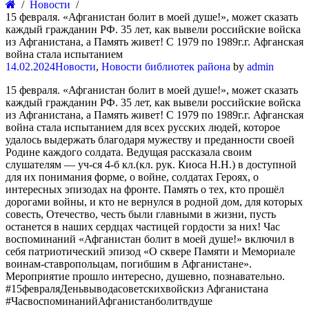
Новости
15 февраля. «Афганистан болит в моей душе!», может сказать
каждый гражданин РФ. 35 лет, как вывели российские войска
из Афганистана, а Память живет! С 1979 по 1989г.г. Афганская
война стала испытанием
14.02.2024
Новости
,
Новости библиотек района
by
admin
15 февраля. «Афганистан болит в моей душе!», может сказать
каждый гражданин РФ. 35 лет, как вывели российские войска
из Афганистана, а Память живет! С 1979 по 1989г.г. Афганская
война стала испытанием для всех русских людей, которое
удалось выдержать благодаря мужеству и преданности своей
Родине каждого солдата. Ведущая рассказала своим
слушателям — уч-ся 4-б кл.(кл. рук. Киоса Н.Н.) в доступной
для их понимания форме, о войне, солдатах Героях, о
интересных эпизодах на фронте. Память о тех, кто прошёл
дорогами войны, и кто не вернулся в родной дом, для которых
совесть, Отечество, честь были главными в жизни, пусть
останется в наших сердцах частицей гордости за них! Час
воспоминаний «Афганистан болит в моей душе!» включил в
себя патриотический эпизод «О сквере Памяти и Мемориале
воинам-ставропольцам, погибшим в Афганистане».
Мероприятие прошло интересно, душевно, познавательно.
#15февраляДеньвыводасоветскихвойскиз Афганистана
#ЧасвоспоминанийАфганистанболитвдуше