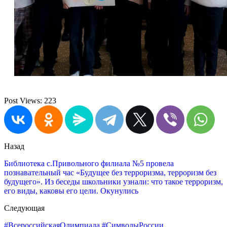
Post Views:
223
Назад
Библиотека с.Привольного филиала №5 провела
познавательный час «Будущее без терроризма, терроризм без
будущего». Из беседы школьники узнали: что такое терроризм,
его виды, каковы его цели. Окунулись
Следующая
#ВсероссийскаяОлимпиада #СимволыРоссии