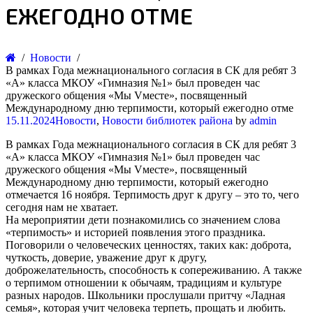
ЕЖЕГОДНО ОТМЕ
Новости
В рамках Года межнационального согласия в СК для ребят 3
«А» класса МКОУ «Гимназия №1» был проведен час
дружеского общения «Мы Vместе», посвященный
Международному дню терпимости, который ежегодно отме
15.11.2024
Новости
,
Новости библиотек района
by
admin
В рамках Года межнационального согласия в СК для ребят 3
«А» класса МКОУ «Гимназия №1» был проведен час
дружеского общения «Мы Vместе», посвященный
Международному дню терпимости, который ежегодно
отмечается 16 ноября. Терпимость друг к другу – это то, чего
сегодня нам не хватает.
На мероприятии дети познакомились со значением слова
«терпимость» и историей появления этого праздника.
Поговорили о человеческих ценностях, таких как: доброта,
чуткость, доверие, уважение друг к другу,
доброжелательность, способность к сопереживанию. А также
о терпимом отношении к обычаям, традициям и культуре
разных народов. Школьники прослушали притчу «Ладная
семья», которая учит человека терпеть, прощать и любить.