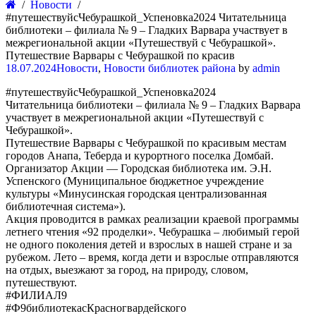
Новости
#путешествуйсЧебурашкой_Успеновка2024 Читательница
библиотеки – филиала № 9 – Гладких Варвара участвует в
межрегиональной акции «Путешествуй с Чебурашкой».
Путешествие Варвары с Чебурашкой по красив
18.07.2024
Новости
,
Новости библиотек района
by
admin
#путешествуйсЧебурашкой_Успеновка2024
Читательница библиотеки – филиала № 9 – Гладких Варвара
участвует в межрегиональной акции «Путешествуй с
Чебурашкой».
Путешествие Варвары с Чебурашкой по красивым местам
городов Анапа, Теберда и курортного поселка Домбай.
Организатор Акции — Городская библиотека им. Э.Н.
Успенского (Муниципальное бюджетное учреждение
культуры «Минусинская городская централизованная
библиотечная система»).
Акция проводится в рамках реализации краевой программы
летнего чтения «92 проделки». Чебурашка – любимый герой
не одного поколения детей и взрослых в нашей стране и за
рубежом. Лето – время, когда дети и взрослые отправляются
на отдых, выезжают за город, на природу, словом,
путешествуют.
#ФИЛИАЛ9
#Ф9библиотекасКрасногвардейского