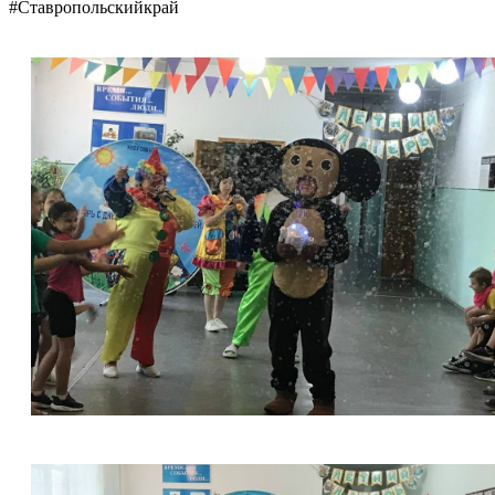
#Ставропольскийкрай