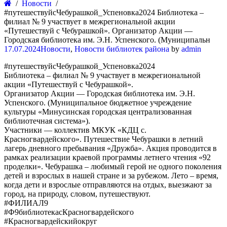
Новости
#путешествуйсЧебурашкой_Успеновка2024 Библиотека –
филиал № 9 участвует в межрегиональной акции
«Путешествуй с Чебурашкой». Организатор Акции —
Городская библиотека им. Э.Н. Успенского. (Муниципальн
17.07.2024
Новости
,
Новости библиотек района
by
admin
#путешествуйсЧебурашкой_Успеновка2024
Библиотека – филиал № 9 участвует в межрегиональной
акции «Путешествуй с Чебурашкой».
Организатор Акции — Городская библиотека им. Э.Н.
Успенского. (Муниципальное бюджетное учреждение
культуры «Минусинская городская централизованная
библиотечная система»).
Участники — коллектив МКУК «КДЦ с.
Красногвардейского». Путешествие Чебурашки в летний
лагерь дневного пребывания «Дружба». Акция проводится в
рамках реализации краевой программы летнего чтения «92
проделки». Чебурашка – любимый герой не одного поколения
детей и взрослых в нашей стране и за рубежом. Лето – время,
когда дети и взрослые отправляются на отдых, выезжают за
город, на природу, словом, путешествуют.
#ФИЛИАЛ9
#Ф9библиотекасКрасногвардейского
#Красногвардейскийокруг