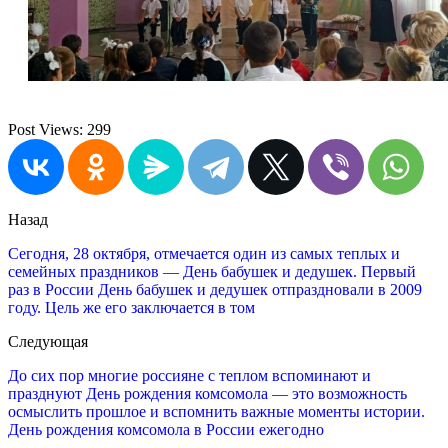
Post Views:
299
Назад
Сегодня, 28 октября, отмечается один из самых теплых и
семейных праздников — День бабушек и дедушек. Первый
раз в России День бабушек и дедушек отпраздновали в 2009
году. Цель же его заключается в том
Следующая
До сих пор многие россияне с теплом вспоминают и
празднуют День рождения комсомола — это возможность
осмыслить прошлое и вспомнить важные моменты истории.
День рождения комсомола в России ежегодно