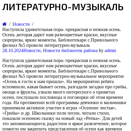
ЛИТЕРАТУРНО-МУЗЫКАЛЬ
Новости
Наступила удивительная пора- прекрасная и нежная осень.
Осень ,которая дарит нам разноцветные краски, вкусные
сюрпризы, яркие моменты. Библиотекари с.Привольного
филиал №5 провели литературно-музыкаль
28.10.2024
Новости
,
Новости библиотек района
by
admin
Наступила удивительная пора- прекрасная и нежная осень.
Осень ,которая дарит нам разноцветные краски, вкусные
сюрпризы, яркие моменты. Библиотекари с.Привольного
филиал №5 провели литературно-музыкальное мероприятие
«Осень в гости к нам пришла». На мероприятии ребята
вспомнили, какая бывает осень, разгадали загадки про грибы,
овощи и фрукты, узнали много интересного о приметах
осени, послушали пословицы и поговорки об этом времени
года. На протяжении всей программы девчонки и мальчишки
принимали активное участие в играх «Осенние листья»,
«Грибы» и др. Школьники пели песни, читали стихи,
показали осеннюю сказку на новый лад «Репка». Для детей
это запоминающиеся, радостное и яркое развлечение, которое
помогло им закрепить представления об осени как времени