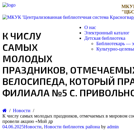
МКУ
"ЦБС
О нас
К ЧИСЛУ
Электронный каталог
Детская библиотека
Библиотекарь — э
САМЫХ
Культурно-целев
МОЛОДЫХ
ПРАЗДНИКОВ, ОТМЕЧАЕМЫХ
ВЕЛОСИПЕДА, КОТОРЫЙ ПРА
ФИЛИАЛА №5 С. ПРИВОЛЬН
Новости
К числу самых молодых праздников, отмечаемых в мировом соо
провели акцию «Мой др
04.06.2025
Новости
,
Новости библиотек района
by
admin