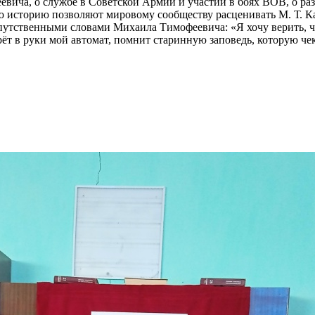
евича, о службе в Советской Армии и участии в боях ВОВ, о р
ю историю позволяют мировому сообществу расценивать М. Т. К
утственными словами Михаила Тимофеевича: «Я хочу верить, что 
рёт в руки мой автомат, помнит старинную заповедь, которую че