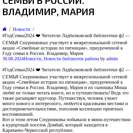
СЕМЬИ В РОССИИ.
ВЛАДИМИР, МАРИЯ
Новости
#ГодСемьи2024 ❤️ Читатели Ладбалковской библиотеки ф2 —
СЕМЬЯ Снурниковых участвует в межрегиональной сетевой
акции «Семейные истории по пятницам», приуроченной к
Году семьи в России. Владимир, Мария
30.08.2024
Новости
,
Новости библиотек района
by
admin
#ГодСемьи2024 ❤️ Читатели Ладбалковской библиотеки ф2 —
СЕМЬЯ Снурниковых участвует в межрегиональной сетевой
акции «Семейные истории по пятницам», приуроченной к
Году семьи в России. Владимир, Мария и их сынишка Миша
любят не только читать книги, но и путешествовать! Ведь это
также расширяет кругозор. Путешествуя, человек узнает
много нового и интересного, любуется красивыми местами и
достопримечательностями, пополняя коллекцию приятных
воспоминаний.
Вот и этим летом Снурниковы побывали в мини-путешествии
в курортный поселок Домбай, который находится в
Карачаево-Черкесской республике.