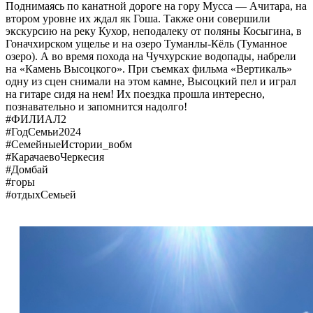
Поднимаясь по канатной дороге на гору Мусса — Ачитара, на
втором уровне их ждал як Гоша. Также они совершили
экскурсию на реку Кухор, неподалеку от поляны Косыгина, в
Гоначхирском ущелье и на озеро Туманлы-Кёль (Туманное
озеро). А во время похода на Чучхурские водопады, набрели
на «Камень Высоцкого». При съемках фильма «Вертикаль»
одну из сцен снимали на этом камне, Высоцкий пел и играл
на гитаре сидя на нем! Их поездка прошла интересно,
познавательно и запомнится надолго!
#ФИЛИАЛ2
#ГодСемьи2024
#СемейныеИстории_вобм
#КарачаевоЧеркесия
#Домбай
#горы
#отдыхСемьей