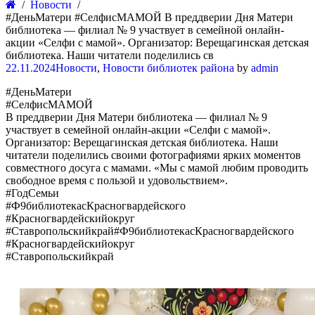
Новости
#ДеньМатери #СелфисМАМОЙ В преддверии Дня Матери
библиотека — филиал № 9 участвует в семейной онлайн-
акции «Селфи с мамой». Организатор: Верещагинская детская
библиотека. Наши читатели поделились св
22.11.2024
Новости
,
Новости библиотек района
by
admin
#ДеньМатери
#СелфисМАМОЙ
В преддверии Дня Матери библиотека — филиал № 9
участвует в семейной онлайн-акции «Селфи с мамой».
Организатор: Верещагинская детская библиотека. Наши
читатели поделились своими фотографиями ярких моментов
совместного досуга с мамами. «Мы с мамой любим проводить
свободное время с пользой и удовольствием».
#ГодСемьи
#Ф9библиотекасКрасногвардейского
#Красногвардейскийокруг
#Ставропольскийкрай#Ф9библиотекасКрасногвардейского
#Красногвардейскийокруг
#Ставропольскийкрай