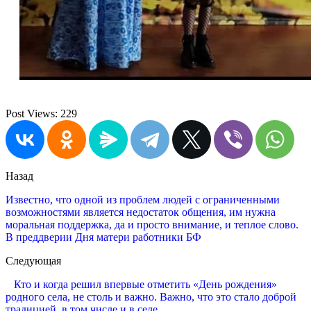
Post Views:
229
Назад
Известно, что одной из проблем людей с ограниченными
возможностями является недостаток общения, им нужна
моральная поддержка, да и просто внимание, и теплое слово.
В преддверии Дня матери работники БФ
Следующая
Кто и когда решил впервые отметить «День рождения»
родного села, не столь и важно. Важно, что это стало доброй
традицией, в том числе и в селе