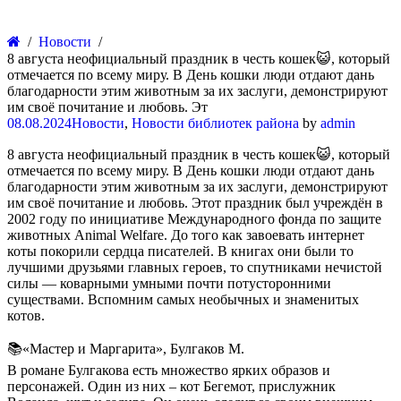
Новости
8 августа неофициальный праздник в честь кошек😺, который
отмечается по всему миру. В День кошки люди отдают дань
благодарности этим животным за их заслуги, демонстрируют
им своё почитание и любовь. Эт
08.08.2024
Новости
,
Новости библиотек района
by
admin
8 августа неофициальный праздник в честь кошек😺, который
отмечается по всему миру. В День кошки люди отдают дань
благодарности этим животным за их заслуги, демонстрируют
им своё почитание и любовь. Этот праздник был учреждён в
2002 году по инициативе Международного фонда по защите
животных Animal Welfare. До того как завоевать интернет
коты покорили сердца писателей. В книгах они были то
лучшими друзьями главных героев, то спутниками нечистой
силы — коварными умными почти потусторонними
существами. Вспомним самых необычных и знаменитых
котов.
📚«Мастер и Маргарита», Булгаков М.
В романе Булгакова есть множество ярких образов и
персонажей. Один из них – кот Бегемот, прислужник