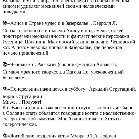
Воланда, шут и задира. Он очень следит за своим внешним
видом и удивляет москвичей своими человеческими
повадками.
📚«Алиса в Стране чудес и в Зазеркалье», Кэрролл Л.
Сначала любопытство завело Алису в подземелье, где её
подстерегали неожиданности и фантастические персонажи –
Гусеница, Шляпник, Мартовский заяц и, конечно, Чеширский
кот. А потом девочка попала в Зазеркалье, где пережила
немало приключений.
📚«Черный кот. Рассказы (сборник)» Эдгар Аллан По
Символ мрачного творчества Эдгара По, увековеченный
Бердслеем.
📚«Понедельник начинается в субботу» Аркадий Стругацкий,
Борис Стругацкий
Мнэ-э… Полуэкт!
Кот Василий опять взял весенний отпуск — жениться. Скоро
в Соловце опять объявятся говорящие котята с наследственно-
склеротической памятью. Мне б одного такого. Хоть со
склеротической.
📚«Житейские воззрения кота» Мурра Э.Т.А. Гофман