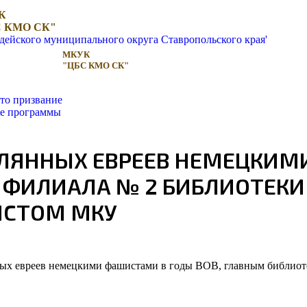
К
 КМО СК"
МКУК
"ЦБС КМО СК"
то призвание
ые программы
ЕЛЯННЫХ ЕВРЕЕВ НЕМЕЦКИМ
ФИЛИАЛА № 2 БИБЛИОТЕКИ 
ИСТОМ МКУ
янных евреев немецкими фашистами в годы ВОВ, главным библиот