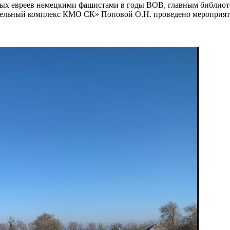
янных евреев немецкими фашистами в годы ВОВ, главным библиот
ительный комплекс КМО СК» Поповой О.Н. проведено меропри