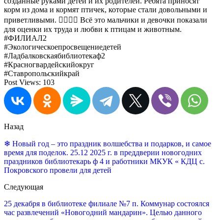
созданные руками детей и их родителей. Ребята приносят
корм из дома и кормят птичек, которые стали довольными и
приветливыми. 🙋‍♂️🙋‍♀️ Всё это мальчики и девочки показали
для оценки их труда и любви к птицам и животным.
#ФИЛИАЛ2
#Экологическоепросвещениедетей
#Ладбалковскаябиблиотекаф2
#Красногвардейскийокруг
#Ставропольскийкрай
Post Views:
103
Назад
❄ Новый год – это праздник волшебства и подарков, и самое
время для поделок. 25.12 2025 г. в преддверии новогодних
праздников библиотекарь ф 4 и работники МКУК « КДЦ с.
Покровского провели для детей
Следующая
25 декабря в библиотеке филиале №7 п. Коммунар состоялся
час развлечений «Новогодний мандарин». Целью данного