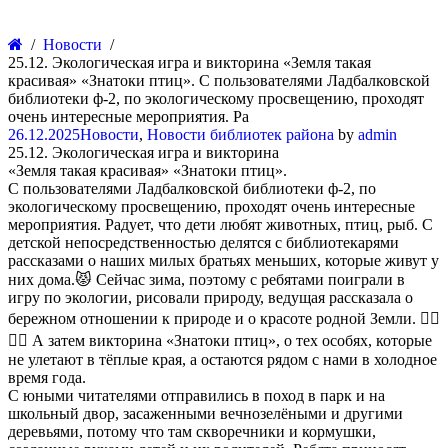
Новости
25.12. Экологическая игра и викторина «Земля такая
красивая» «Знатоки птиц». С пользователями Ладбалковской
библиотеки ф-2, по экологическому просвещению, проходят
очень интересные мероприятия. Ра
26.12.2025
Новости
,
Новости библиотек района
by
admin
25.12. Экологическая игра и викторина
«Земля такая красивая» «Знатоки птиц».
С пользователями Ладбалковской библиотеки ф-2, по
экологическому просвещению, проходят очень интересные
мероприятия. Радует, что дети любят животных, птиц, рыб. С
детской непосредственностью делятся с библиотекарями
рассказами о наших милых братьях меньших, которые живут у
них дома.😾 Сейчас зима, поэтому с ребятами поиграли в
игру по экологии, рисовали природу, ведущая рассказала о
бережном отношении к природе и о красоте родной Земли. 🙆‍♀️
🙆‍♂️ А затем викторина «Знатоки птиц», о тех особях, которые
не улетают в тёплые края, а остаются рядом с нами в холодное
время года.
С юными читателями отправились в поход в парк и на
школьный двор, засаженными вечнозелёными и другими
деревьями, потому что там скворечники и кормушки,