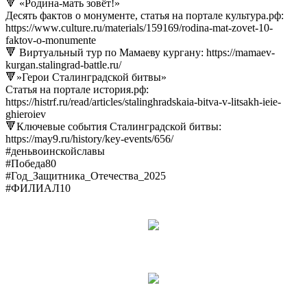
🔻 «Родина-мать зовёт!»
Десять фактов о монументе, статья на портале культура.рф:
https://www.culture.ru/materials/159169/rodina-mat-zovet-10-
faktov-o-monumente
🔻 Виртуальный тур по Мамаеву кургану: ️https://mamaev-
kurgan.stalingrad-battle.ru/
🔻»Герои Сталинградской битвы»
Статья на портале история.рф:
https://histrf.ru/read/articles/stalinghradskaia-bitva-v-litsakh-ieie-
ghieroiev
🔻Ключевые события Сталинградской битвы:
https://may9.ru/history/key-events/656/
#деньвоинскойславы
#Победа80
#Год_Защитника_Отечества_2025
#ФИЛИАЛ10