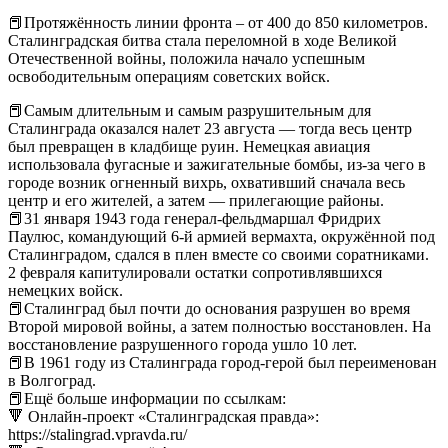
📕Протяжённость линии фронта – от 400 до 850 километров.
Сталинградская битва стала переломной в ходе Великой
Отечественной войны, положила начало успешным
освободительным операциям советских войск.
📕Самым длительным и самым разрушительным для
Сталинграда оказался налет 23 августа — тогда весь центр
был превращен в кладбище руин. Немецкая авиация
использовала фугасные и зажигательные бомбы, из-за чего в
городе возник огненный вихрь, охвативший сначала весь
центр и его жителей, а затем — прилегающие районы.
📕31 января 1943 года генерал-фельдмаршал Фридрих
Паулюс, командующий 6-й армией вермахта, окружённой под
Сталинградом, сдался в плен вместе со своими соратниками.
2 февраля капитулировали остатки сопротивлявшихся
немецких войск.
📕Сталинград был почти до основания разрушен во время
Второй мировой войны, а затем полностью восстановлен. На
восстановление разрушенного города ушло 10 лет.
📕В 1961 году из Сталинграда город-герой был переименован
в Волгоград.
📕Ещё больше информации по ссылкам:
🔻 Онлайн-проект «Сталинградская правда»:
https://stalingrad.vpravda.ru/