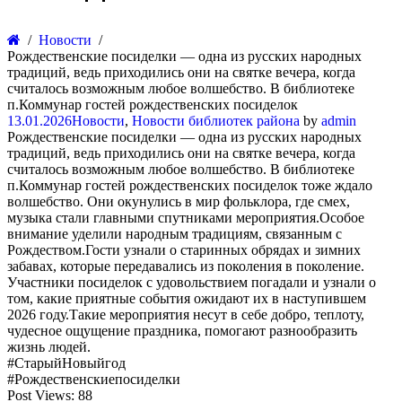
Новости
Рождественские посиделки — одна из русских народных
традиций, ведь приходились они на святке вечера, когда
считалось возможным любое волшебство. В библиотеке
п.Коммунар гостей рождественских посиделок
13.01.2026
Новости
,
Новости библиотек района
by
admin
Рождественские посиделки — одна из русских народных
традиций, ведь приходились они на святке вечера, когда
считалось возможным любое волшебство. В библиотеке
п.Коммунар гостей рождественских посиделок тоже ждало
волшебство. Они окунулись в мир фольклора, где смех,
музыка стали главными спутниками мероприятия.Особое
внимание уделили народным традициям, связанным с
Рождеством.Гости узнали о старинных обрядах и зимних
забавах, которые передавались из поколения в поколение.
Участники посиделок с удовольствием погадали и узнали о
том, какие приятные события ожидают их в наступившем
2026 году.Такие мероприятия несут в себе добро, теплоту,
чудесное ощущение праздника, помогают разнообразить
жизнь людей.
#СтарыйНовыйгод
#Рождественскиепосиделки
Post Views:
88