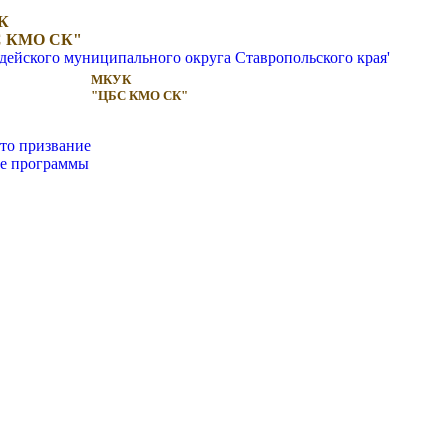
К
 КМО СК"
МКУК
"ЦБС КМО СК"
то призвание
ые программы