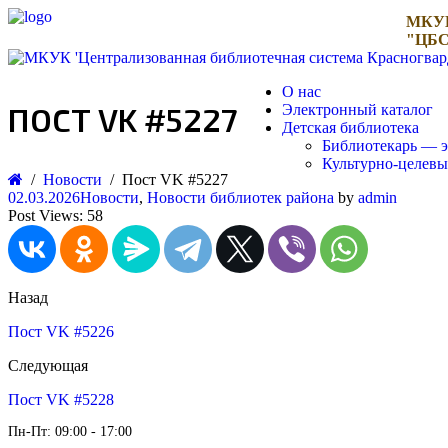
МКУ
"ЦБС
О нас
ПОСТ VK #5227
Электронный каталог
Детская библиотека
Библиотекарь — э
Культурно-целев
Новости
Пост VK #5227
02.03.2026
Новости
,
Новости библиотек района
by
admin
Post Views:
58
Назад
Пост VK #5226
Следующая
Пост VK #5228
Пн-Пт: 09:00 - 17:00